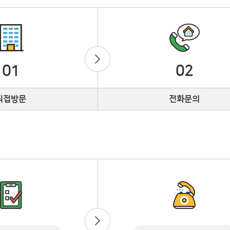
01
02
직접방문
전화문의